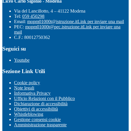
Liceo Carlo Sigonio - Modena
Via del Lancillotto, 4 – 41122 Modena
Tel:
059 450298
Email:
mopm01000t@istruzione.it
Link per inviare una mail
PEC:
mopm01000t@pec.istruzione.it
Link per inviare una
mail
C.F.: 80012750362
Seguici su
Youtube
Sezione Link Utili
Cookie policy
Note legali
Informativa Privacy
Ufficio Relazioni con il Pubblico
Dichiarazione di accessibilità
Obiettivi di accessibilità
Whistleblowing
Gestione consensi cookie
Amministrazione trasparente