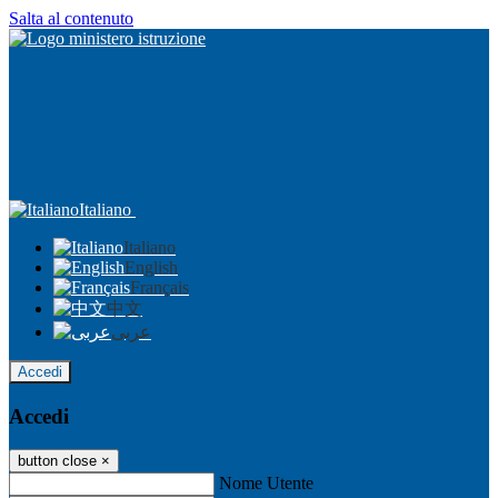
Salta al contenuto
Italiano
Italiano
English
Français
中文
عربى
Accedi
Accedi
button close
×
Nome Utente