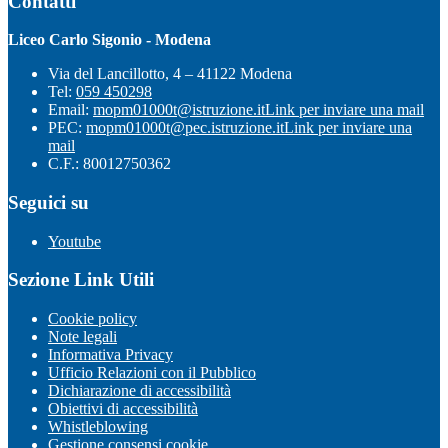
Contatti
Liceo Carlo Sigonio - Modena
Via del Lancillotto, 4 – 41122 Modena
Tel:
059 450298
Email:
mopm01000t@istruzione.it
Link per inviare una mail
PEC:
mopm01000t@pec.istruzione.it
Link per inviare una
mail
C.F.: 80012750362
Seguici su
Youtube
Sezione Link Utili
Cookie policy
Note legali
Informativa Privacy
Ufficio Relazioni con il Pubblico
Dichiarazione di accessibilità
Obiettivi di accessibilità
Whistleblowing
Gestione consensi cookie