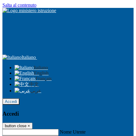
Salta al contenuto
Italiano
Italiano
English
Français
中文
عربى
Accedi
Accedi
button close
×
Nome Utente