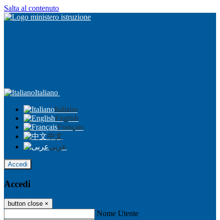
Salta al contenuto
Italiano
Italiano
English
Français
中文
عربى
Accedi
Accedi
button close
×
Nome Utente