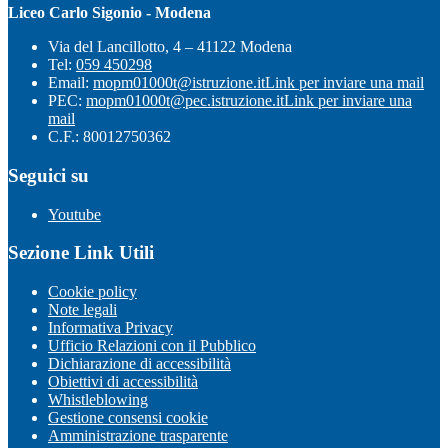
Liceo Carlo Sigonio - Modena
Via del Lancillotto, 4 – 41122 Modena
Tel:
059 450298
Email:
mopm01000t@istruzione.it
Link per inviare una mail
PEC:
mopm01000t@pec.istruzione.it
Link per inviare una
mail
C.F.: 80012750362
Seguici su
Youtube
Sezione Link Utili
Cookie policy
Note legali
Informativa Privacy
Ufficio Relazioni con il Pubblico
Dichiarazione di accessibilità
Obiettivi di accessibilità
Whistleblowing
Gestione consensi cookie
Amministrazione trasparente