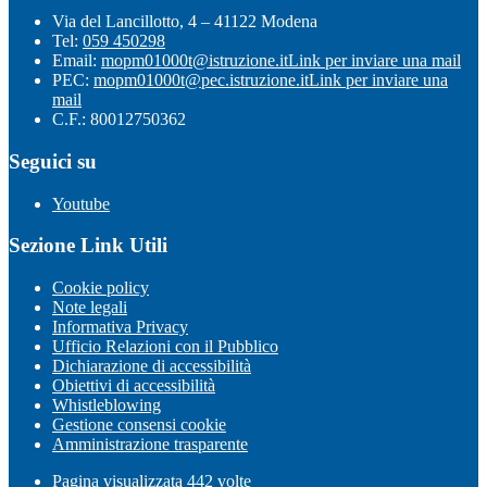
Via del Lancillotto, 4 – 41122 Modena
Tel:
059 450298
Email:
mopm01000t@istruzione.it
Link per inviare una mail
PEC:
mopm01000t@pec.istruzione.it
Link per inviare una
mail
C.F.: 80012750362
Seguici su
Youtube
Sezione Link Utili
Cookie policy
Note legali
Informativa Privacy
Ufficio Relazioni con il Pubblico
Dichiarazione di accessibilità
Obiettivi di accessibilità
Whistleblowing
Gestione consensi cookie
Amministrazione trasparente
Pagina visualizzata
442
volte