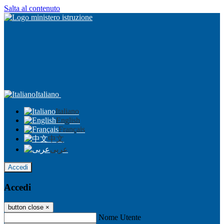
Salta al contenuto
Italiano
Italiano
English
Français
中文
عربى
Accedi
Accedi
button close
×
Nome Utente