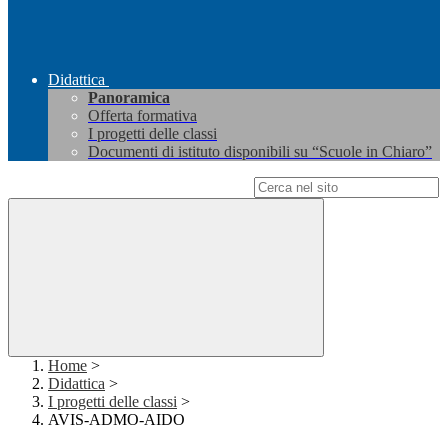
Didattica
Panoramica
Offerta formativa
I progetti delle classi
Documenti di istituto disponibili su “Scuole in Chiaro”
Campo di ricerca per le pagine del sito
Home
>
Didattica
>
I progetti delle classi
>
AVIS-ADMO-AIDO