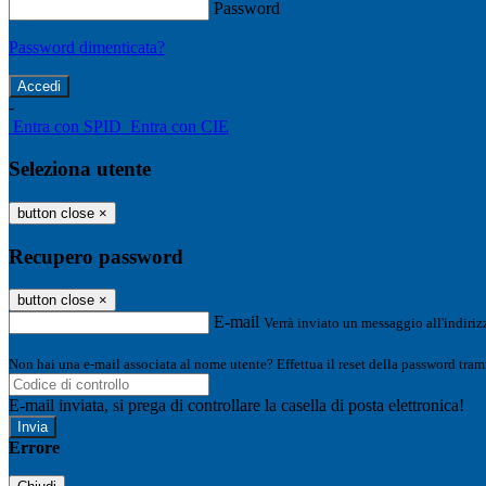
Password
Password dimenticata?
-
Entra con SPID
Entra con CIE
Seleziona utente
button close
×
Recupero password
button close
×
E-mail
Verrà inviato un messaggio all'indirizz
Non hai una e-mail associata al nome utente? Effettua il reset della password tram
E-mail inviata, si prega di controllare la casella di posta elettronica!
Errore