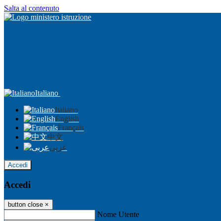
Salta al contenuto
Italiano
Italiano
English
Français
中文
عربى
Accedi
Accedi
button close
×
Nome Utente