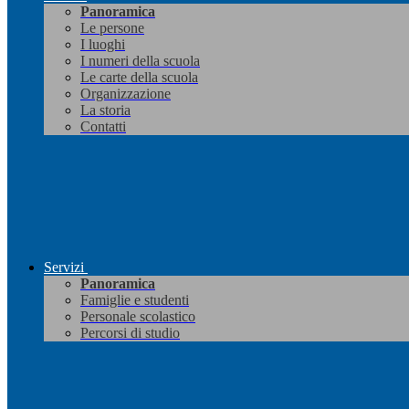
Panoramica
Le persone
I luoghi
I numeri della scuola
Le carte della scuola
Organizzazione
La storia
Contatti
Servizi
Panoramica
Famiglie e studenti
Personale scolastico
Percorsi di studio