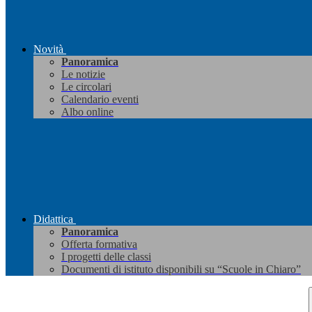
Novità
Panoramica
Le notizie
Le circolari
Calendario eventi
Albo online
Didattica
Panoramica
Offerta formativa
I progetti delle classi
Documenti di istituto disponibili su “Scuole in Chiaro”