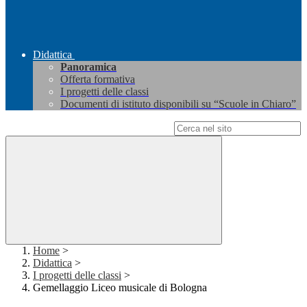
Didattica
Panoramica
Offerta formativa
I progetti delle classi
Documenti di istituto disponibili su “Scuole in Chiaro”
Campo di ricerca per le pagine del sito
Home
>
Didattica
>
I progetti delle classi
>
Gemellaggio Liceo musicale di Bologna