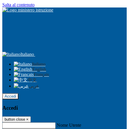
Salta al contenuto
Italiano
Italiano
English
Français
中文
عربى
Accedi
Accedi
button close
×
Nome Utente