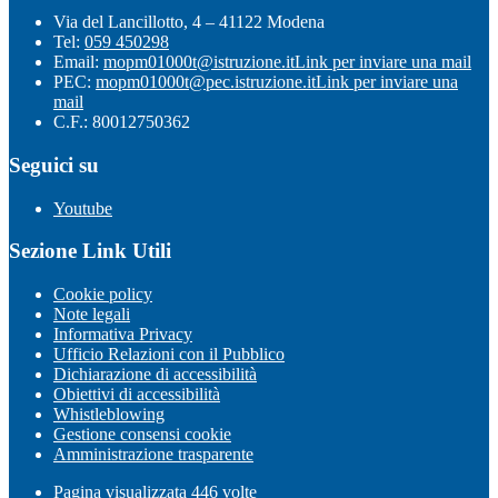
Via del Lancillotto, 4 – 41122 Modena
Tel:
059 450298
Email:
mopm01000t@istruzione.it
Link per inviare una mail
PEC:
mopm01000t@pec.istruzione.it
Link per inviare una
mail
C.F.: 80012750362
Seguici su
Youtube
Sezione Link Utili
Cookie policy
Note legali
Informativa Privacy
Ufficio Relazioni con il Pubblico
Dichiarazione di accessibilità
Obiettivi di accessibilità
Whistleblowing
Gestione consensi cookie
Amministrazione trasparente
Pagina visualizzata
446
volte