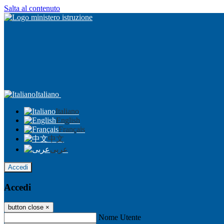
Salta al contenuto
Italiano
Italiano
English
Français
中文
عربى
Accedi
Accedi
button close
×
Nome Utente