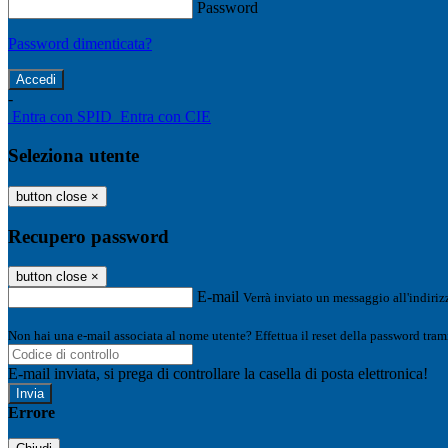
Password
Password dimenticata?
-
Entra con SPID
Entra con CIE
Seleziona utente
button close
×
Recupero password
button close
×
E-mail
Verrà inviato un messaggio all'indirizz
Non hai una e-mail associata al nome utente? Effettua il reset della password tram
E-mail inviata, si prega di controllare la casella di posta elettronica!
Errore