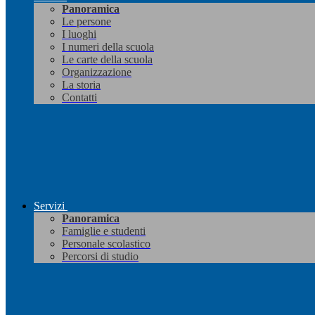
Panoramica
Le persone
I luoghi
I numeri della scuola
Le carte della scuola
Organizzazione
La storia
Contatti
Servizi
Panoramica
Famiglie e studenti
Personale scolastico
Percorsi di studio