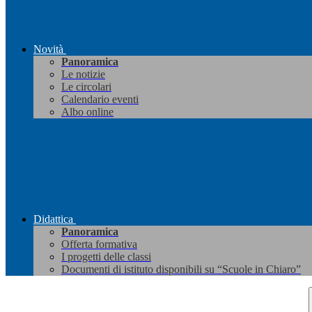
Novità
Panoramica
Le notizie
Le circolari
Calendario eventi
Albo online
Didattica
Panoramica
Offerta formativa
I progetti delle classi
Documenti di istituto disponibili su “Scuole in Chiaro”