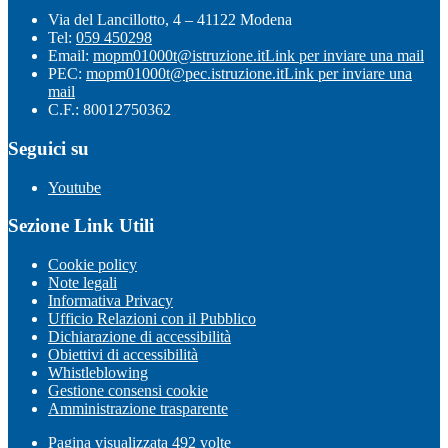
Via del Lancillotto, 4 – 41122 Modena
Tel:
059 450298
Email:
mopm01000t@istruzione.it
Link per inviare una mail
PEC:
mopm01000t@pec.istruzione.it
Link per inviare una
mail
C.F.: 80012750362
Seguici su
Youtube
Sezione Link Utili
Cookie policy
Note legali
Informativa Privacy
Ufficio Relazioni con il Pubblico
Dichiarazione di accessibilità
Obiettivi di accessibilità
Whistleblowing
Gestione consensi cookie
Amministrazione trasparente
Pagina visualizzata
492
volte