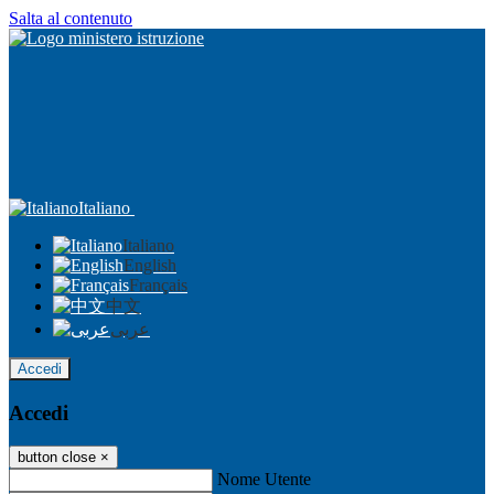
Salta al contenuto
Italiano
Italiano
English
Français
中文
عربى
Accedi
Accedi
button close
×
Nome Utente