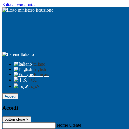
Salta al contenuto
Italiano
Italiano
English
Français
中文
عربى
Accedi
Accedi
button close
×
Nome Utente