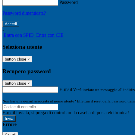
Password
Password dimenticata?
-
Entra con SPID
Entra con CIE
Seleziona utente
button close
×
Recupero password
button close
×
E-mail
Verrà inviato un messaggio all'indirizz
Non hai una e-mail associata al nome utente? Effettua il reset della password tram
E-mail inviata, si prega di controllare la casella di posta elettronica!
Errore