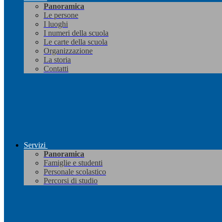
Panoramica
Le persone
I luoghi
I numeri della scuola
Le carte della scuola
Organizzazione
La storia
Contatti
Servizi
Panoramica
Famiglie e studenti
Personale scolastico
Percorsi di studio