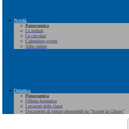
Novità
Panoramica
Le notizie
Le circolari
Calendario eventi
Albo online
Didattica
Panoramica
Offerta formativa
I progetti delle classi
Documenti di istituto disponibili su “Scuole in Chiaro”