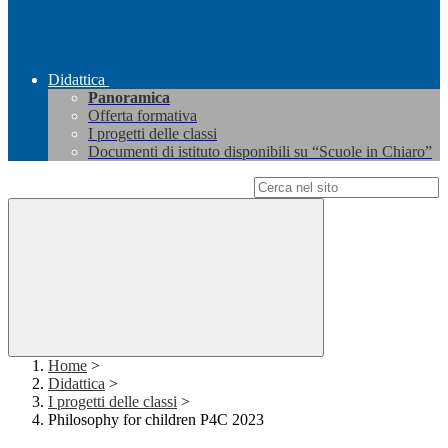
Didattica
Panoramica
Offerta formativa
I progetti delle classi
Documenti di istituto disponibili su “Scuole in Chiaro”
Campo di ricerca per le pagine del sito
Home
>
Didattica
>
I progetti delle classi
>
Philosophy for children P4C 2023