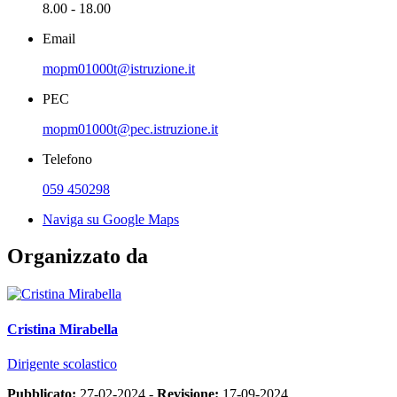
8.00 - 18.00
Email
mopm01000t@istruzione.it
PEC
mopm01000t@pec.istruzione.it
Telefono
059 450298
Naviga su Google Maps
Organizzato da
Cristina Mirabella
Dirigente scolastico
Pubblicato:
27-02-2024 -
Revisione:
17-09-2024