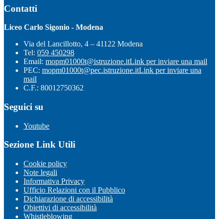
Contatti
Liceo Carlo Sigonio - Modena
Via del Lancillotto, 4 – 41122 Modena
Tel:
059 450298
Email:
mopm01000t@istruzione.it
Link per inviare una mail
PEC:
mopm01000t@pec.istruzione.it
Link per inviare una
mail
C.F.: 80012750362
Seguici su
Youtube
Sezione Link Utili
Cookie policy
Note legali
Informativa Privacy
Ufficio Relazioni con il Pubblico
Dichiarazione di accessibilità
Obiettivi di accessibilità
Whistleblowing