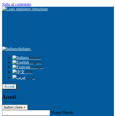
Salta al contenuto
Italiano
Italiano
English
Français
中文
عربى
Accedi
Accedi
button close
×
Nome Utente