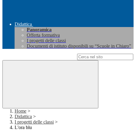
Didattica
Panoramica
Offerta formativa
I progetti delle classi
Documenti di istituto disponibili su “Scuole in Chiaro”
Campo di ricerca per le pagine del sito
Home
>
Didattica
>
I progetti delle classi
>
L'ora blu