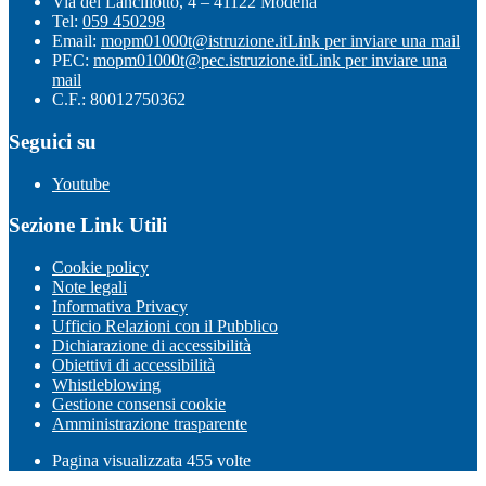
Via del Lancillotto, 4 – 41122 Modena
Tel:
059 450298
Email:
mopm01000t@istruzione.it
Link per inviare una mail
PEC:
mopm01000t@pec.istruzione.it
Link per inviare una
mail
C.F.: 80012750362
Seguici su
Youtube
Sezione Link Utili
Cookie policy
Note legali
Informativa Privacy
Ufficio Relazioni con il Pubblico
Dichiarazione di accessibilità
Obiettivi di accessibilità
Whistleblowing
Gestione consensi cookie
Amministrazione trasparente
Pagina visualizzata
455
volte