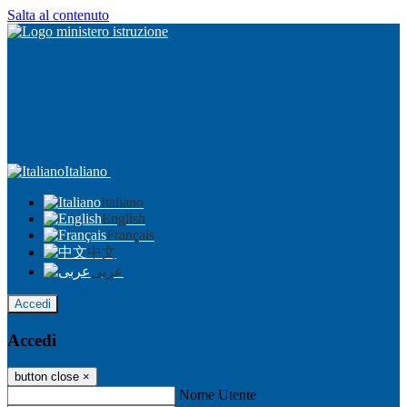
Salta al contenuto
Italiano
Italiano
English
Français
中文
عربى
Accedi
Accedi
button close
×
Nome Utente