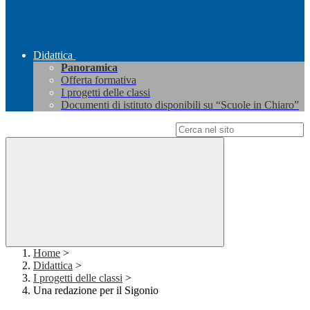
Didattica
Panoramica
Offerta formativa
I progetti delle classi
Documenti di istituto disponibili su “Scuole in Chiaro”
Campo di ricerca per le pagine del sito
Home
>
Didattica
>
I progetti delle classi
>
Una redazione per il Sigonio