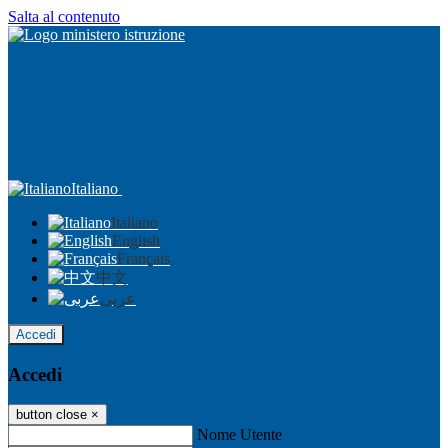
Salta al contenuto
Italiano
Italiano
English
Français
中文
عربى
Accedi
Accedi
button close
×
Nome Utente