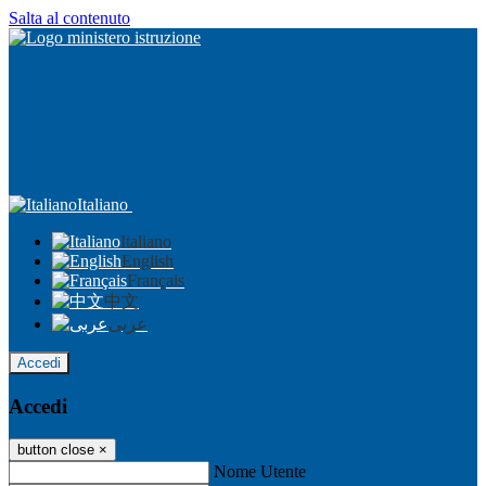
Salta al contenuto
Italiano
Italiano
English
Français
中文
عربى
Accedi
Accedi
button close
×
Nome Utente