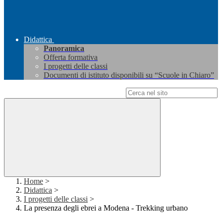
Didattica
Panoramica
Offerta formativa
I progetti delle classi
Documenti di istituto disponibili su “Scuole in Chiaro”
Campo di ricerca per le pagine del sito
Home
>
Didattica
>
I progetti delle classi
>
La presenza degli ebrei a Modena - Trekking urbano