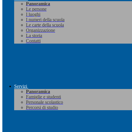
Panoramica
Le persone
I luoghi
I numeri della scuola
Le carte della scuola
Organizzazione
La storia
Contatti
Servizi
Panoramica
Famiglie e studenti
Personale scolastico
Percorsi di studio