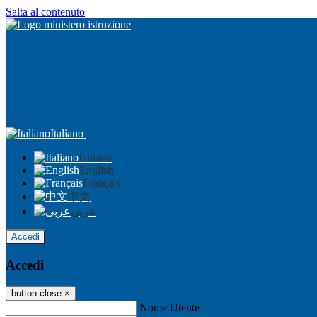
Salta al contenuto
Italiano
Italiano
English
Français
中文
عربى
Accedi
Accedi
button close
×
Nome Utente