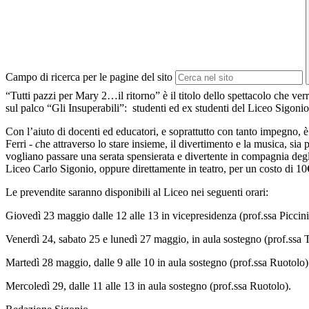
Campo di ricerca per le pagine del sito
“Tutti pazzi per Mary 2…il ritorno” è il titolo dello spettacolo che v
sul palco “Gli Insuperabili”:
studenti ed ex studenti del Liceo Sigoni
Con l’aiuto di docenti ed educatori, e soprattutto con tanto impegno, è
Ferri -
c
he attraverso lo stare insieme, il divertimento e la musica, sia p
vogliano passare una serata spensierata e divertente in compagnia degli a
Liceo Carlo Sigonio, oppure direttamente in teatro, per un costo di 1
Le prevendite saranno disponibili al Liceo nei seguenti orari:
Giovedì 23 maggio dalle 12 alle 13 in vicepresidenza (prof.ssa Piccini
Venerdì 24, sabato 25 e lunedì 27 maggio, in aula sostegno (prof.ssa 
Martedì 28 maggio, dalle 9 alle 10 in aula sostegno (prof.ssa Ruotolo) e
Mercoledì 29, dalle 11 alle 13 in aula sostegno (prof.ssa Ruotolo).