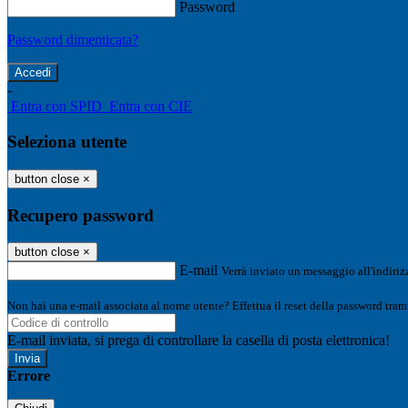
Password
Password dimenticata?
-
Entra con SPID
Entra con CIE
Seleziona utente
button close
×
Recupero password
button close
×
E-mail
Verrà inviato un messaggio all'indirizz
Non hai una e-mail associata al nome utente? Effettua il reset della password tram
E-mail inviata, si prega di controllare la casella di posta elettronica!
Errore