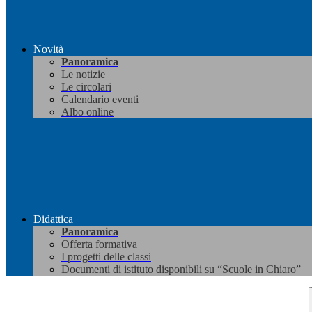
Novità
Panoramica
Le notizie
Le circolari
Calendario eventi
Albo online
Didattica
Panoramica
Offerta formativa
I progetti delle classi
Documenti di istituto disponibili su “Scuole in Chiaro”