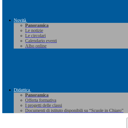
Novità
Panoramica
Le notizie
Le circolari
Calendario eventi
Albo online
Didattica
Panoramica
Offerta formativa
I progetti delle classi
Documenti di istituto disponibili su “Scuole in Chiaro”