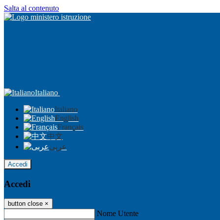
Salta al contenuto
Italiano
Italiano
English
Français
中文
عربى
Accedi
Accedi
button close
×
Nome Utente