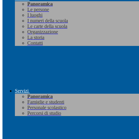
Panoramica
Le persone
I luoghi
I numeri della scuola
Le carte della scuola
Organizzazione
La storia
Contatti
Servizi
Panoramica
Famiglie e studenti
Personale scolastico
Percorsi di studio