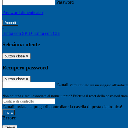
Password
Password dimenticata?
-
Entra con SPID
Entra con CIE
Seleziona utente
button close
×
Recupero password
button close
×
E-mail
Verrà inviato un messaggio all'indirizz
Non hai una e-mail associata al nome utente? Effettua il reset della password tram
E-mail inviata, si prega di controllare la casella di posta elettronica!
Errore