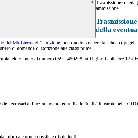
Trasmissione scheda ( 
ammissione
Trasmissione 
della eventu
to del Ministero dell’Istruzione
, possono trasmettere la scheda ( pagella 
bero di domande di iscrizione alle classi prime.
a scuola telefonando al numero 059 – 450298 tutti i giorni dalle ore 12 al
kie necessari al funzionamento ed utili alle finalità illustrate nella
COO
attaforma e non è possibile disabilitarli.