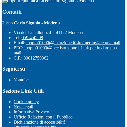
Liceo Carlo Sigonio - Modena
Contatti
Liceo Carlo Sigonio - Modena
Via del Lancillotto, 4 – 41122 Modena
Tel:
059 450298
Email:
mopm01000t@istruzione.it
Link per inviare una mail
PEC:
mopm01000t@pec.istruzione.it
Link per inviare una
mail
C.F.: 80012750362
Seguici su
Youtube
Sezione Link Utili
Cookie policy
Note legali
Informativa Privacy
Ufficio Relazioni con il Pubblico
Dichiarazione di accessibilità