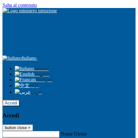
Salta al contenuto
Italiano
Italiano
English
Français
中文
عربى
Accedi
Accedi
button close
×
Nome Utente