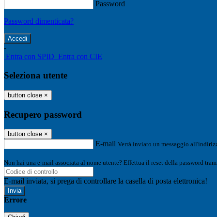
Password
Password dimenticata?
-
Entra con SPID
Entra con CIE
Seleziona utente
button close
×
Recupero password
button close
×
E-mail
Verrà inviato un messaggio all'indirizz
Non hai una e-mail associata al nome utente? Effettua il reset della password tram
E-mail inviata, si prega di controllare la casella di posta elettronica!
Errore