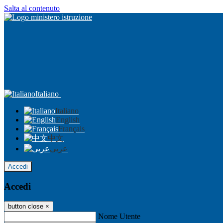
Salta al contenuto
Italiano
Italiano
English
Français
中文
عربى
Accedi
Accedi
button close
×
Nome Utente