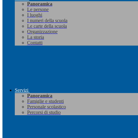
Panoramica
Le persone
I luoghi
I numeri della scuola
Le carte della scuola
Organizzazione
La storia
Contatti
Servizi
Panoramica
Famiglie e studenti
Personale scolastico
Percorsi di studio