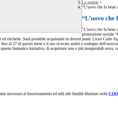
Le notizie
>
“L’uovo che fa bene a
“L’uovo che f
"L'uovo che fa bene a 
promozione sociale “G
i ed etichette. Sarà possibile acquistarle in diversi punti: Liceo Carlo
à fino al 27 di questo mese e il suo ricavato andrà a sostegno dell'associ
a questa fantastica iniziativa, di acquistare una o più insuperabili uova, c
kie necessari al funzionamento ed utili alle finalità illustrate nella
COO