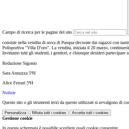
Campo di ricerca per le pagine del sito
consiste nella vendita di uova di Pasqua decorate dai ragazzi con nastr
Polisportiva "Villa D'oro". La vendita, iniziata il 20 marzo, continuer
Invitiamo tutti gli studenti, i genitori, e chiunque desideri partecipare 
Redazione Sigonio
Sara Annuzza 5ªH
Alice Ferrari 5ªH
Notizie
Questo sito o gli strumenti terzi da questo utilizzati si avvalgono di coo
Personalizza
Rifiuta tutti
i cookies
Accetta tutti
i cookies
Gestione cookie
In questa schermata è possibile scegliere quali cookie consentire.