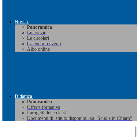
Novità
Panoramica
Le notizie
Le circolari
Calendario eventi
Albo online
Didattica
Panoramica
Offerta formativa
I progetti delle classi
Documenti di istituto disponibili su “Scuole in Chiaro”