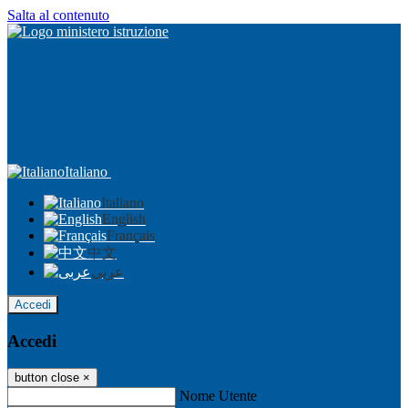
Salta al contenuto
Italiano
Italiano
English
Français
中文
عربى
Accedi
Accedi
button close
×
Nome Utente