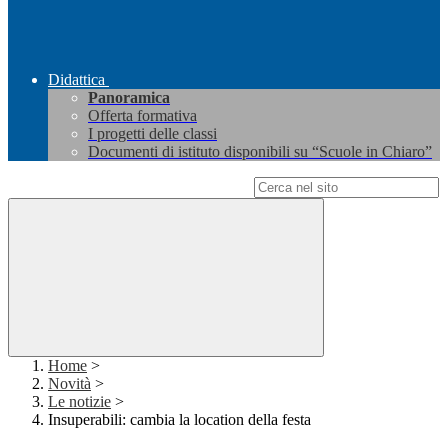
Didattica
Panoramica
Offerta formativa
I progetti delle classi
Documenti di istituto disponibili su “Scuole in Chiaro”
Campo di ricerca per le pagine del sito
Home
>
Novità
>
Le notizie
>
Insuperabili: cambia la location della festa