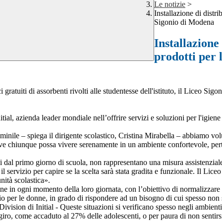
Le notizie
>
Installazione di distri
Sigonio di Modena
Installazione 
prodotti per 
 gratuiti di assorbenti rivolti alle studentesse dell'istituto, il Liceo 
itial, azienda leader mondiale nell’offrire servizi e soluzioni per l'igien
ile – spiega il dirigente scolastico, Cristina Mirabella – abbiamo volut
ove chiunque possa vivere serenamente in un ambiente confortevole, pert
attivi dal primo giorno di scuola, non rappresentano una misura assistenzi
servizio per capire se la scelta sarà stata gradita e funzionale. Il Liceo 
nità scolastica».
nne in ogni momento della loro giornata, con l’obiettivo di normalizzare 
o per le donne, in grado di rispondere ad un bisogno di cui spesso non 
sion di Initial - Queste situazioni si verificano spesso negli ambienti
 giro, come accaduto al 27% delle adolescenti, o per paura di non sentir