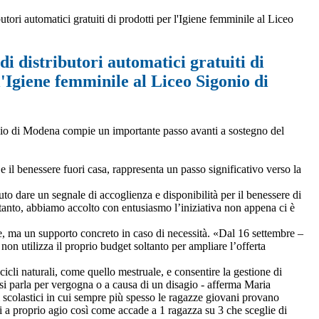
butori automatici gratuiti di prodotti per l'Igiene femminile al Liceo
di distributori automatici gratuiti di
l'Igiene femminile al Liceo Sigonio di
Sigonio di Modena compie un importante passo avanti a sostegno del
e e il benessere fuori casa, rappresenta un passo significativo verso la
o dare un segnale di accoglienza e disponibilità per il benessere di
anto, abbiamo accolto con entusiasmo l’iniziativa non appena ci è
ale, ma un supporto concreto in caso di necessità. «Dal 16 settembre –
non utilizza il proprio budget soltanto per ampliare l’offerta
cicli naturali, come quello mestruale, e consentire la gestione di
si parla per vergogna o a causa di un disagio - afferma Maria
 scolastici in cui sempre più spesso le ragazze giovani provano
si a proprio agio così come accade a 1 ragazza su 3 che sceglie di