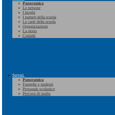
Panoramica
Le persone
I luoghi
I numeri della scuola
Le carte della scuola
Organizzazione
La storia
Contatti
Servizi
Panoramica
Famiglie e studenti
Personale scolastico
Percorsi di studio