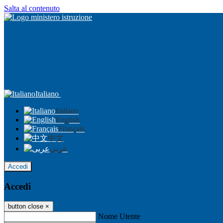
Salta al contenuto
Italiano
Italiano
English
Français
中文
عربى
Accedi
Accedi
button close
×
Nome Utente