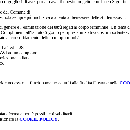
o orgogliosi di aver portato avanti questo progetto con Liceo Sigonio: i
iche del Comune di
 scuola sempre più
inclusiva a attenta al benessere delle studentesse. L’
 di genere e l’eliminazione dei tabù legati al corpo femminile. Un tema
. Complimenti all'Istituto Sigonio per questa iniziativa così importante».
zate al consolidamento delle pari opportunità.
il 24 ed il 28
 CAWI ad un campione
polazione italiana
to.
kie necessari al funzionamento ed utili alle finalità illustrate nella
COO
attaforma e non è possibile disabilitarli.
isionare la
COOKIE POLICY
.