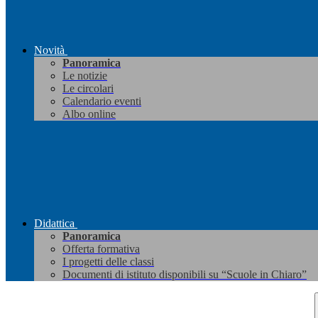
Novità
Panoramica
Le notizie
Le circolari
Calendario eventi
Albo online
Didattica
Panoramica
Offerta formativa
I progetti delle classi
Documenti di istituto disponibili su “Scuole in Chiaro”