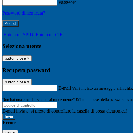
Password
Password dimenticata?
-
Entra con SPID
Entra con CIE
Seleziona utente
button close
×
Recupero password
button close
×
E-mail
Verrà inviato un messaggio all'indirizz
Non hai una e-mail associata al nome utente? Effettua il reset della password tram
E-mail inviata, si prega di controllare la casella di posta elettronica!
Errore