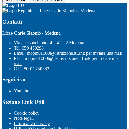
Liceo Carlo Sigonio - Modena
Contatti
Liceo Carlo Sigonio - Modena
Via del Lancillotto, 4 – 41122 Modena
Tel:
059 450298
Email:
mopm01000t@istruzione.it
Link per inviare una mail
PEC:
mopm01000t@pec.istruzione.it
Link per inviare una
mail
C.F.: 80012750362
Seguici su
Youtube
Sezione Link Utili
Cookie policy
Note legali
Informativa Privacy
Ufficio Relazioni con il Pubblico