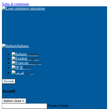
Salta al contenuto
Italiano
Italiano
English
Français
中文
عربى
Accedi
Accedi
button close
×
Nome Utente