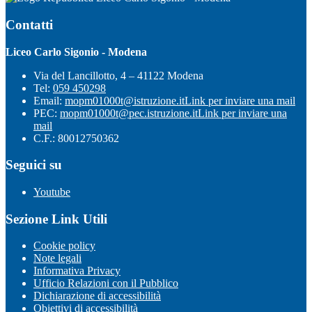
Contatti
Liceo Carlo Sigonio - Modena
Via del Lancillotto, 4 – 41122 Modena
Tel:
059 450298
Email:
mopm01000t@istruzione.it
Link per inviare una mail
PEC:
mopm01000t@pec.istruzione.it
Link per inviare una
mail
C.F.: 80012750362
Seguici su
Youtube
Sezione Link Utili
Cookie policy
Note legali
Informativa Privacy
Ufficio Relazioni con il Pubblico
Dichiarazione di accessibilità
Obiettivi di accessibilità