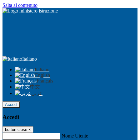
Salta al contenuto
Italiano
Italiano
English
Français
中文
عربى
Accedi
Accedi
button close
×
Nome Utente