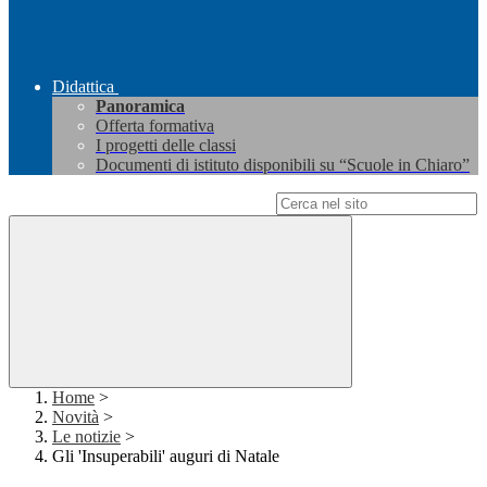
Didattica
Panoramica
Offerta formativa
I progetti delle classi
Documenti di istituto disponibili su “Scuole in Chiaro”
Campo di ricerca per le pagine del sito
Home
>
Novità
>
Le notizie
>
Gli 'Insuperabili' auguri di Natale