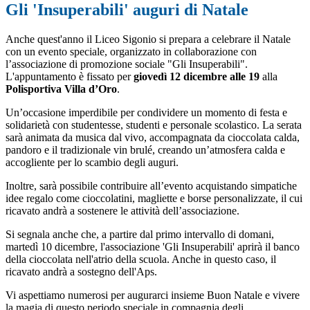
Gli 'Insuperabili' auguri di Natale
Anche quest'anno il Liceo Sigonio si prepara a celebrare il Natale
con un evento speciale, organizzato in collaborazione con
l’associazione di promozione sociale "Gli Insuperabili".
L'appuntamento è fissato per
giovedì 12 dicembre alle 19
alla
Polisportiva Villa d’Oro
.
Un’occasione imperdibile per condividere un momento di festa e
solidarietà con studentesse, studenti e personale scolastico. La serata
sarà animata da musica dal vivo, accompagnata da cioccolata calda,
pandoro e il tradizionale vin brulé, creando un’atmosfera calda e
accogliente per lo scambio degli auguri.
Inoltre, sarà possibile contribuire all’evento acquistando simpatiche
idee regalo come cioccolatini, magliette e borse personalizzate, il cui
ricavato andrà a sostenere le attività dell’associazione.
Si segnala anche che, a partire dal primo intervallo di domani,
martedì 10 dicembre, l'associazione 'Gli Insuperabili' aprirà il banco
della cioccolata nell'atrio della scuola. Anche in questo caso, il
ricavato andrà a sostegno dell'Aps.
Vi aspettiamo numerosi per augurarci insieme Buon Natale e vivere
la magia di questo periodo speciale in compagnia degli