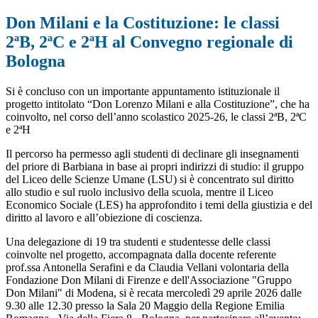
Don Milani e la Costituzione: le classi
2ªB, 2ªC e 2ªH al Convegno regionale di
Bologna
Si è concluso con un importante appuntamento istituzionale il
progetto intitolato “
Don Lorenzo Milani e alla Costituzione”
,
che ha
coinvolto, nel corso dell’anno scolastico 2025-26, le classi 2ªB, 2ªC
e 2ªH
Il percorso ha permesso agli studenti di declinare gli insegnamenti
del priore di Barbiana in base ai propri indirizzi di studio: il gruppo
del Liceo delle Scienze Umane (LSU) si è concentrato sul diritto
allo studio e sul ruolo inclusivo della scuola, mentre il Liceo
Economico Sociale (LES) ha approfondito i temi della giustizia e del
diritto al lavoro e all’obiezione di coscienza.
Una delegazione di 19 tra studenti e studentesse delle classi
coinvolte nel progetto, accompagnata dalla docente referente
prof.ssa Antonella Serafini e da Claudia Vellani volontaria della
Fondazione Don Milani di Firenze e dell'Associazione "Gruppo
Don Milani" di Modena, si è recata m
ercoledì 29 aprile 2026
dalle
9.30 alle 12.30
presso la Sala 20 Maggio della Regione Emilia