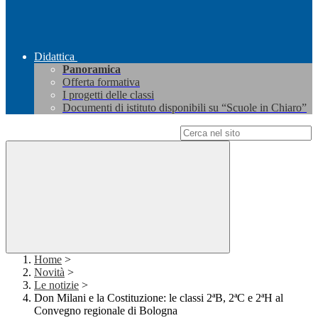
Didattica
Panoramica
Offerta formativa
I progetti delle classi
Documenti di istituto disponibili su “Scuole in Chiaro”
Campo di ricerca per le pagine del sito
Home
>
Novità
>
Le notizie
>
Don Milani e la Costituzione: le classi 2ªB, 2ªC e 2ªH al
Convegno regionale di Bologna