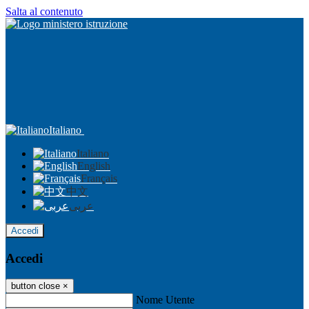
Salta al contenuto
Italiano
Italiano
English
Français
中文
عربى
Accedi
Accedi
button close
×
Nome Utente