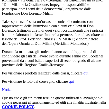
Romagna - Via della Fiera 8 - Bologna,
per partecipare all’evento:
“
Don Milani e la Costituzione.
Impegno, responsabilità e
partecipazione: i semi della democrazia"
,
organizzato dalla
Fondazione Don Lorenzo Milani.
Tale esperienza è stata un’occasione unica di confronto con
rappresentanti delle Istituzioni e con alcuni ex allievi di Don
Lorenzo, testimoni diretti di quei valori costituzionali che i ragazzi
hanno rielaborato in classe. Inoltre ha permesso loro di ascoltare una
lezione del Prof. Federico Ruozzi (UNIMORE) e coordinatore
dell’Opera Omnia di Don Milani (Meridiani Mondadori).
Durante la mattinata, gli studenti hanno avuto l’opportunità di
condividere gli esiti del lavoro svolto durante l'anno con i coetanei
provenienti da alcuni Istituti superiori di secondo grado di alcune
province della Regione Emilia-Romagna.
Per visionare i prodotti realizzati dalle classi, cliccare
qui
Per visionare le foto del convegno, cliccare
qui
Notizie
Questo sito o gli strumenti terzi da questo utilizzati si avvalgono di
cookie necessari al funzionamento ed utili alle finalità illustrate nella
COOKIE POLICY
.