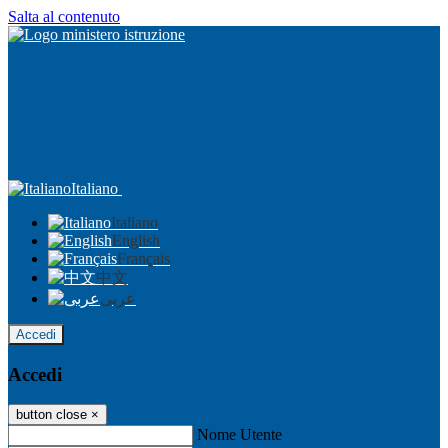
Salta al contenuto
Italiano
Italiano
English
Français
中文
عربى
Accedi
Accedi
button close
×
Nome Utente