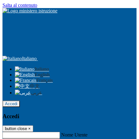
Salta al contenuto
Italiano
Italiano
English
Français
中文
عربى
Accedi
Accedi
button close
×
Nome Utente