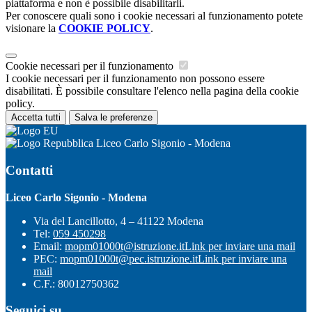
piattaforma e non è possibile disabilitarli.
Per conoscere quali sono i cookie necessari al funzionamento potete
visionare la
COOKIE POLICY
.
Cookie necessari per il funzionamento
I cookie necessari per il funzionamento non possono essere
disabilitati. È possibile consultare l'elenco nella pagina della cookie
policy.
Accetta tutti
Salva le preferenze
Liceo Carlo Sigonio - Modena
Contatti
Liceo Carlo Sigonio - Modena
Via del Lancillotto, 4 – 41122 Modena
Tel:
059 450298
Email:
mopm01000t@istruzione.it
Link per inviare una mail
PEC:
mopm01000t@pec.istruzione.it
Link per inviare una
mail
C.F.: 80012750362
Seguici su