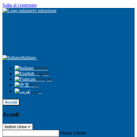
Salta al contenuto
Italiano
Italiano
English
Français
中文
عربى
Accedi
Accedi
button close
×
Nome Utente