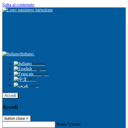
Salta al contenuto
Italiano
Italiano
English
Français
中文
عربى
Accedi
Accedi
button close
×
Nome Utente