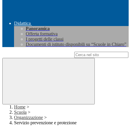
Didattica
Panoramica
Offerta formativa
I progetti delle classi
Documenti di istituto disponibili su “Scuole in Chiaro”
Campo di ricerca per le pagine del sito
Home
>
Scuola
>
Organizzazione
>
Servizio prevenzione e protezione