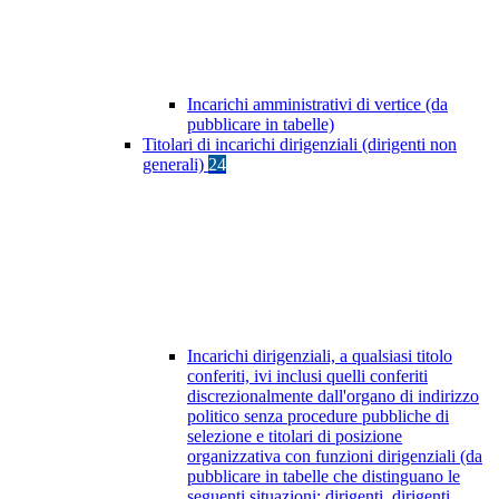
Incarichi amministrativi di vertice (da
pubblicare in tabelle)
Titolari di incarichi dirigenziali (dirigenti non
generali)
24
Incarichi dirigenziali, a qualsiasi titolo
conferiti, ivi inclusi quelli conferiti
discrezionalmente dall'organo di indirizzo
politico senza procedure pubbliche di
selezione e titolari di posizione
organizzativa con funzioni dirigenziali (da
pubblicare in tabelle che distinguano le
seguenti situazioni: dirigenti, dirigenti