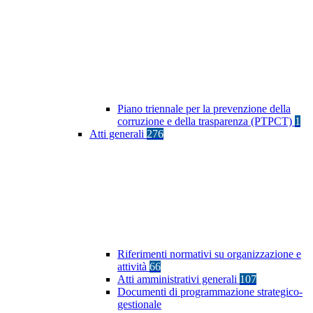
Piano triennale per la prevenzione della
corruzione e della trasparenza (PTPCT)
1
Atti generali
276
Riferimenti normativi su organizzazione e
attività
66
Atti amministrativi generali
107
Documenti di programmazione strategico-
gestionale