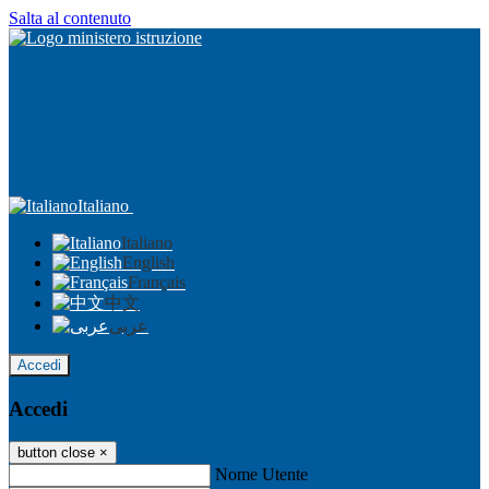
Salta al contenuto
Italiano
Italiano
English
Français
中文
عربى
Accedi
Accedi
button close
×
Nome Utente