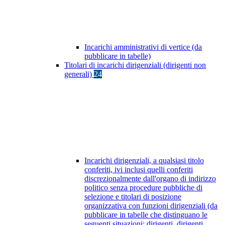
Incarichi amministrativi di vertice (da
pubblicare in tabelle)
Titolari di incarichi dirigenziali (dirigenti non
generali)
24
Incarichi dirigenziali, a qualsiasi titolo
conferiti, ivi inclusi quelli conferiti
discrezionalmente dall'organo di indirizzo
politico senza procedure pubbliche di
selezione e titolari di posizione
organizzativa con funzioni dirigenziali (da
pubblicare in tabelle che distinguano le
seguenti situazioni: dirigenti, dirigenti