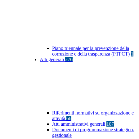
Piano triennale per la prevenzione della
corruzione e della trasparenza (PTPCT)
1
Atti generali
276
Riferimenti normativi su organizzazione e
attività
66
Atti amministrativi generali
107
Documenti di programmazione strategico-
gestionale