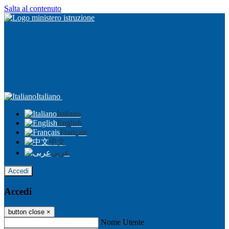
Salta al contenuto
Italiano
Italiano
English
Français
中文
عربى
Accedi
Accedi
button close
×
Nome Utente