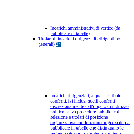
Incarichi amministrativi di vertice (da
pubblicare in tabelle)
Titolari di incarichi dirigenziali (dirigenti non
generali)
24
Incarichi dirigenziali, a qualsiasi titolo
conferiti, ivi inclusi quelli conferiti
discrezionalmente dall'organo di indirizzo
politico senza procedure pubbliche di
selezione e titolari di posizione
organizzativa con funzioni dirigenziali (da
pubblicare in tabelle che distinguano le
seguenti situazioni: dirigenti, dirigenti