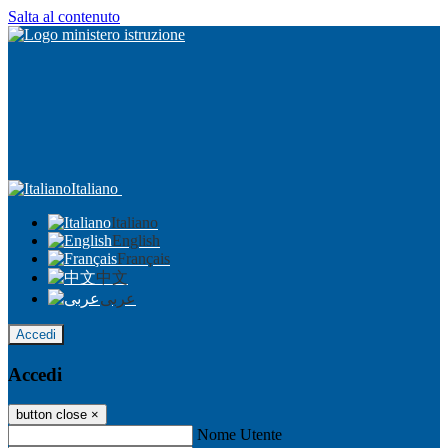
Salta al contenuto
Italiano
Italiano
English
Français
中文
عربى
Accedi
Accedi
button close
×
Nome Utente