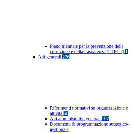
Piano triennale per la prevenzione della
corruzione e della trasparenza (PTPCT)
1
Atti generali
276
Riferimenti normativi su organizzazione e
attività
66
Atti amministrativi generali
107
Documenti di programmazione strategico-
gestionale