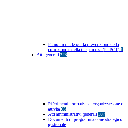
Piano triennale per la prevenzione della
corruzione e della trasparenza (PTPCT)
1
Atti generali
276
Riferimenti normativi su organizzazione e
attività
66
Atti amministrativi generali
107
Documenti di programmazione strategico-
gestionale