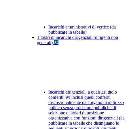
Incarichi amministrativi di vertice (da
pubblicare in tabelle)
Titolari di incarichi dirigenziali (dirigenti non
generali)
24
Incarichi dirigenziali, a qualsiasi titolo
conferiti, ivi inclusi quelli conferiti
discrezionalmente dall'organo di indirizzo
politico senza procedure pubbliche di
selezione e titolari di posizione
organizzativa con funzioni dirigenziali (da
pubblicare in tabelle che distinguano le
seguenti situazioni: dirigenti, dirigenti