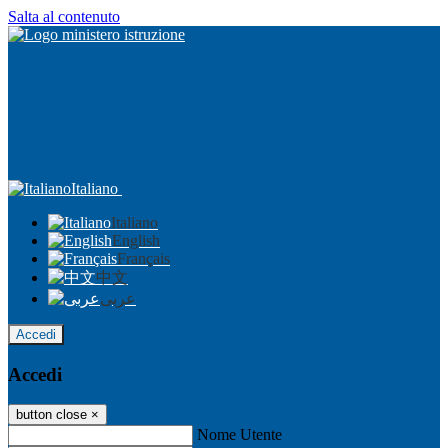
Salta al contenuto
Italiano
Italiano
English
Français
中文
عربى
Accedi
Accedi
button close
×
Nome Utente