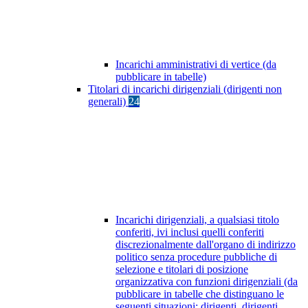
Incarichi amministrativi di vertice (da
pubblicare in tabelle)
Titolari di incarichi dirigenziali (dirigenti non
generali)
24
Incarichi dirigenziali, a qualsiasi titolo
conferiti, ivi inclusi quelli conferiti
discrezionalmente dall'organo di indirizzo
politico senza procedure pubbliche di
selezione e titolari di posizione
organizzativa con funzioni dirigenziali (da
pubblicare in tabelle che distinguano le
seguenti situazioni: dirigenti, dirigenti