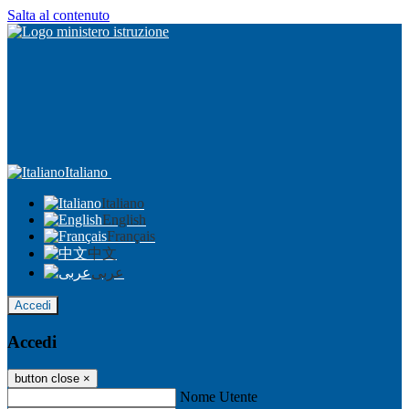
Salta al contenuto
Italiano
Italiano
English
Français
中文
عربى
Accedi
Accedi
button close
×
Nome Utente