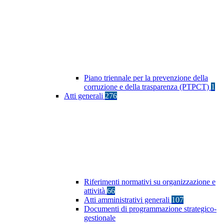
Piano triennale per la prevenzione della
corruzione e della trasparenza (PTPCT)
1
Atti generali
276
Riferimenti normativi su organizzazione e
attività
66
Atti amministrativi generali
107
Documenti di programmazione strategico-
gestionale