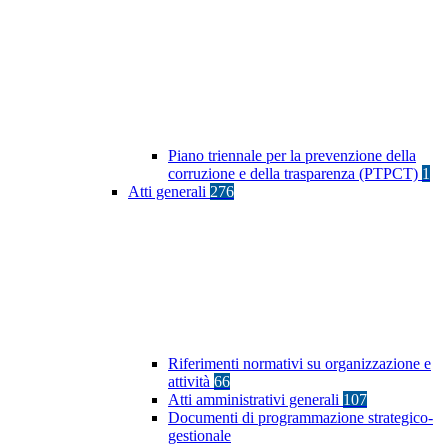
Piano triennale per la prevenzione della
corruzione e della trasparenza (PTPCT)
1
Atti generali
276
Riferimenti normativi su organizzazione e
attività
66
Atti amministrativi generali
107
Documenti di programmazione strategico-
gestionale