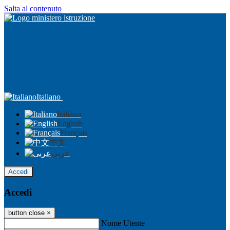
Salta al contenuto
Italiano
Italiano
English
Français
中文
عربى
Accedi
Accedi
button close
×
Nome Utente