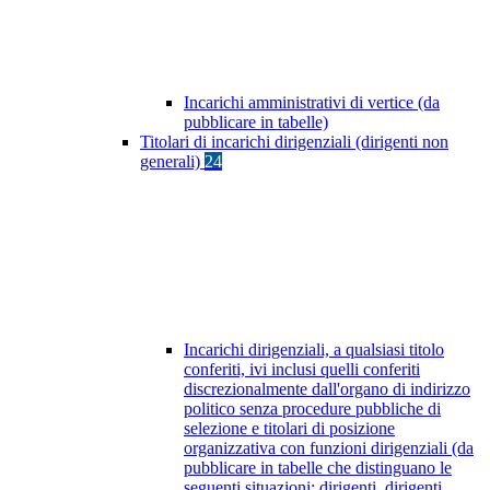
Incarichi amministrativi di vertice (da
pubblicare in tabelle)
Titolari di incarichi dirigenziali (dirigenti non
generali)
24
Incarichi dirigenziali, a qualsiasi titolo
conferiti, ivi inclusi quelli conferiti
discrezionalmente dall'organo di indirizzo
politico senza procedure pubbliche di
selezione e titolari di posizione
organizzativa con funzioni dirigenziali (da
pubblicare in tabelle che distinguano le
seguenti situazioni: dirigenti, dirigenti