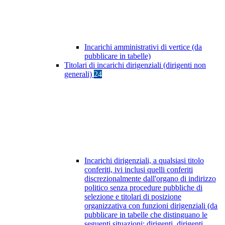
Incarichi amministrativi di vertice (da
pubblicare in tabelle)
Titolari di incarichi dirigenziali (dirigenti non
generali)
24
Incarichi dirigenziali, a qualsiasi titolo
conferiti, ivi inclusi quelli conferiti
discrezionalmente dall'organo di indirizzo
politico senza procedure pubbliche di
selezione e titolari di posizione
organizzativa con funzioni dirigenziali (da
pubblicare in tabelle che distinguano le
seguenti situazioni: dirigenti, dirigenti