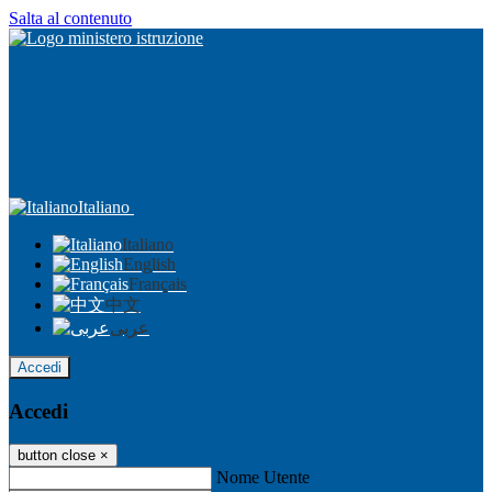
Salta al contenuto
Italiano
Italiano
English
Français
中文
عربى
Accedi
Accedi
button close
×
Nome Utente