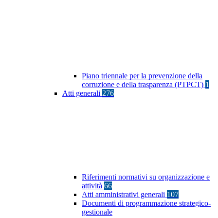
Piano triennale per la prevenzione della
corruzione e della trasparenza (PTPCT)
1
Atti generali
276
Riferimenti normativi su organizzazione e
attività
66
Atti amministrativi generali
107
Documenti di programmazione strategico-
gestionale