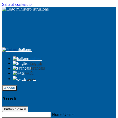
Salta al contenuto
Italiano
Italiano
English
Français
中文
عربى
Accedi
Accedi
button close
×
Nome Utente