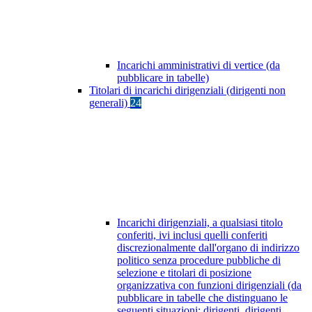
Incarichi amministrativi di vertice (da
pubblicare in tabelle)
Titolari di incarichi dirigenziali (dirigenti non
generali)
24
Incarichi dirigenziali, a qualsiasi titolo
conferiti, ivi inclusi quelli conferiti
discrezionalmente dall'organo di indirizzo
politico senza procedure pubbliche di
selezione e titolari di posizione
organizzativa con funzioni dirigenziali (da
pubblicare in tabelle che distinguano le
seguenti situazioni: dirigenti, dirigenti