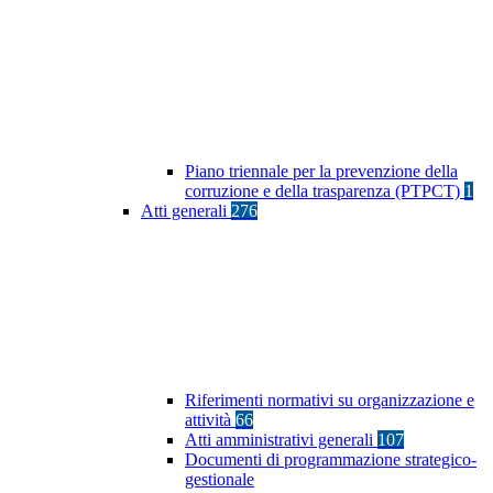
Piano triennale per la prevenzione della
corruzione e della trasparenza (PTPCT)
1
Atti generali
276
Riferimenti normativi su organizzazione e
attività
66
Atti amministrativi generali
107
Documenti di programmazione strategico-
gestionale