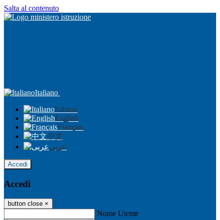
Salta al contenuto
Italiano
Italiano
English
Français
中文
عربى
Accedi
Accedi
button close
×
Nome Utente