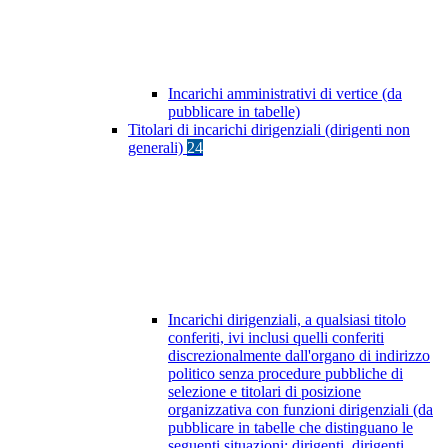
Incarichi amministrativi di vertice (da
pubblicare in tabelle)
Titolari di incarichi dirigenziali (dirigenti non
generali)
24
Incarichi dirigenziali, a qualsiasi titolo
conferiti, ivi inclusi quelli conferiti
discrezionalmente dall'organo di indirizzo
politico senza procedure pubbliche di
selezione e titolari di posizione
organizzativa con funzioni dirigenziali (da
pubblicare in tabelle che distinguano le
seguenti situazioni: dirigenti, dirigenti