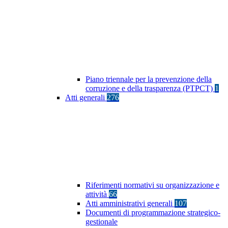
Piano triennale per la prevenzione della
corruzione e della trasparenza (PTPCT)
1
Atti generali
276
Riferimenti normativi su organizzazione e
attività
66
Atti amministrativi generali
107
Documenti di programmazione strategico-
gestionale