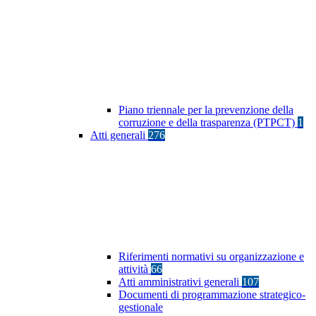
Piano triennale per la prevenzione della
corruzione e della trasparenza (PTPCT)
1
Atti generali
276
Riferimenti normativi su organizzazione e
attività
66
Atti amministrativi generali
107
Documenti di programmazione strategico-
gestionale