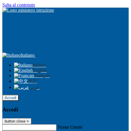
Salta al contenuto
Italiano
Italiano
English
Français
中文
عربى
Accedi
Accedi
button close
×
Nome Utente