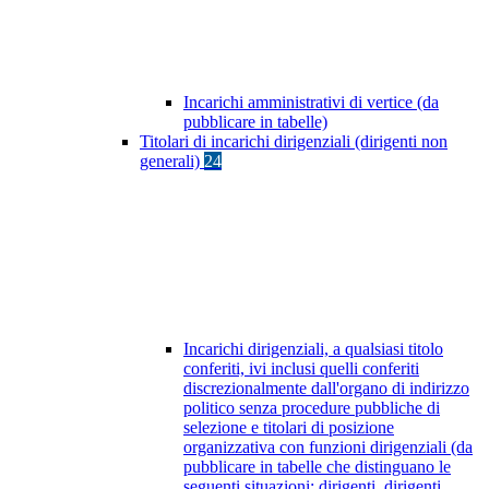
Incarichi amministrativi di vertice (da
pubblicare in tabelle)
Titolari di incarichi dirigenziali (dirigenti non
generali)
24
Incarichi dirigenziali, a qualsiasi titolo
conferiti, ivi inclusi quelli conferiti
discrezionalmente dall'organo di indirizzo
politico senza procedure pubbliche di
selezione e titolari di posizione
organizzativa con funzioni dirigenziali (da
pubblicare in tabelle che distinguano le
seguenti situazioni: dirigenti, dirigenti