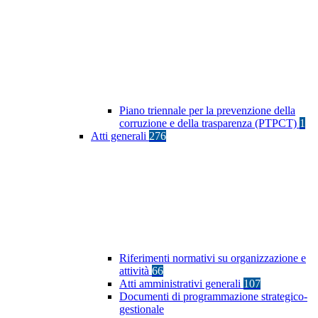
Piano triennale per la prevenzione della
corruzione e della trasparenza (PTPCT)
1
Atti generali
276
Riferimenti normativi su organizzazione e
attività
66
Atti amministrativi generali
107
Documenti di programmazione strategico-
gestionale