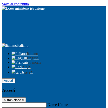
Salta al contenuto
Italiano
Italiano
English
Français
中文
عربى
Accedi
Accedi
button close
×
Nome Utente