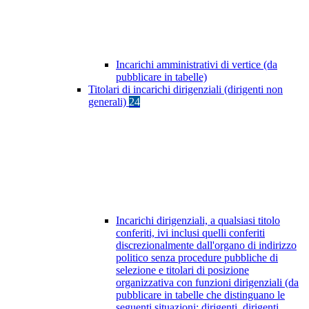
Incarichi amministrativi di vertice (da
pubblicare in tabelle)
Titolari di incarichi dirigenziali (dirigenti non
generali)
24
Incarichi dirigenziali, a qualsiasi titolo
conferiti, ivi inclusi quelli conferiti
discrezionalmente dall'organo di indirizzo
politico senza procedure pubbliche di
selezione e titolari di posizione
organizzativa con funzioni dirigenziali (da
pubblicare in tabelle che distinguano le
seguenti situazioni: dirigenti, dirigenti