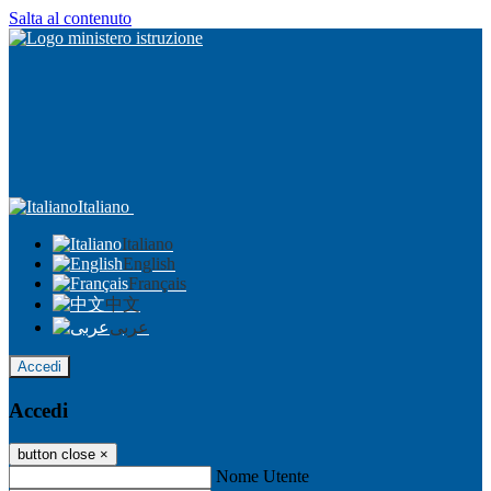
Salta al contenuto
Italiano
Italiano
English
Français
中文
عربى
Accedi
Accedi
button close
×
Nome Utente