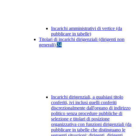
Incarichi amministrativi di vertice (da
pubblicare in tabelle)
Titolari di incarichi dirigenziali (dirigenti non
generali)
24
Incarichi dirigenziali, a qualsiasi titolo
conferiti, ivi inclusi quelli conferiti
discrezionalmente dall'organo di indirizzo
politico senza procedure pubbliche di
selezione e titolari di posizione
organizzativa con funzioni dirigenziali (da
pubblicare in tabelle che distinguano le
seguenti situazioni: dirigenti, dirigenti