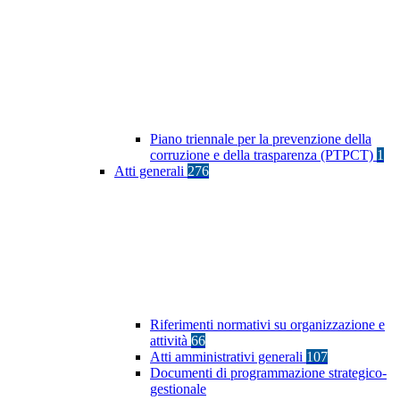
Piano triennale per la prevenzione della
corruzione e della trasparenza (PTPCT)
1
Atti generali
276
Riferimenti normativi su organizzazione e
attività
66
Atti amministrativi generali
107
Documenti di programmazione strategico-
gestionale