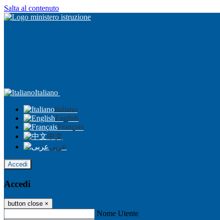
Salta al contenuto
Italiano
Italiano
English
Français
中文
عربى
Accedi
Accedi
button close
×
Nome Utente