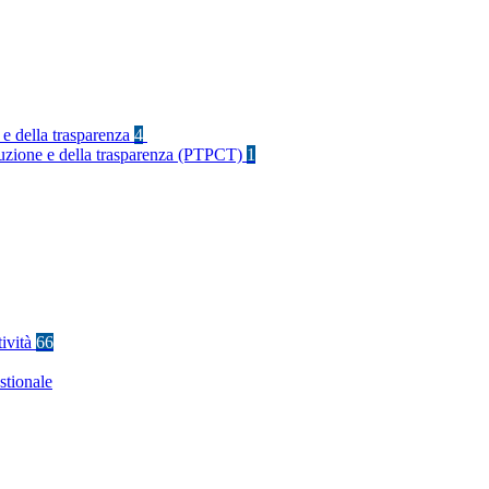
 e della trasparenza
4
rruzione e della trasparenza (PTPCT)
1
tività
66
stionale