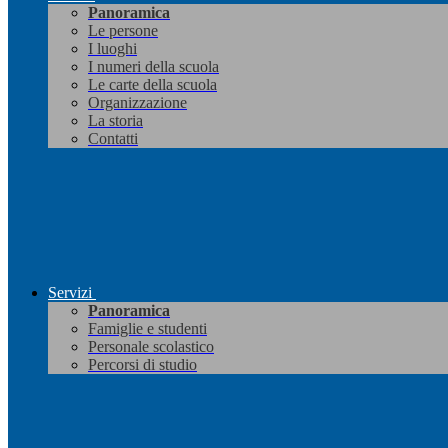
Panoramica
Le persone
I luoghi
I numeri della scuola
Le carte della scuola
Organizzazione
La storia
Contatti
Servizi
Panoramica
Famiglie e studenti
Personale scolastico
Percorsi di studio