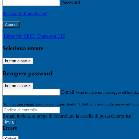
Password
Password dimenticata?
-
Entra con SPID
Entra con CIE
Seleziona utente
button close
×
Recupero password
button close
×
E-mail
Verrà inviato un messaggio all'indirizz
Non hai una e-mail associata al nome utente? Effettua il reset della password tram
E-mail inviata, si prega di controllare la casella di posta elettronica!
Errore