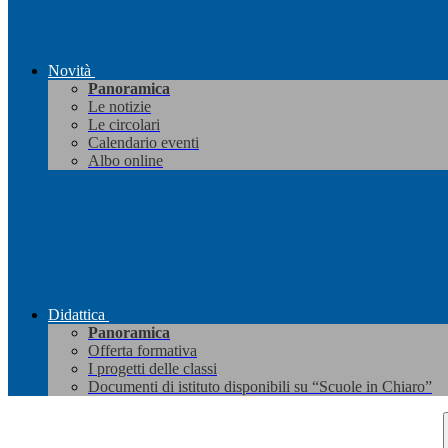
Novità
Panoramica
Le notizie
Le circolari
Calendario eventi
Albo online
Didattica
Panoramica
Offerta formativa
I progetti delle classi
Documenti di istituto disponibili su “Scuole in Chiaro”