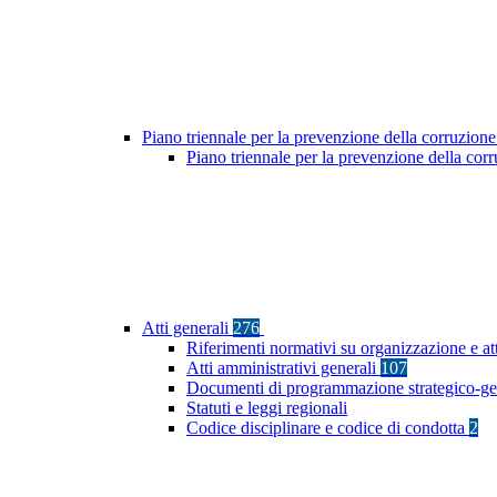
Piano triennale per la prevenzione della corruzione
Piano triennale per la prevenzione della co
Atti generali
276
Riferimenti normativi su organizzazione e at
Atti amministrativi generali
107
Documenti di programmazione strategico-ge
Statuti e leggi regionali
Codice disciplinare e codice di condotta
2