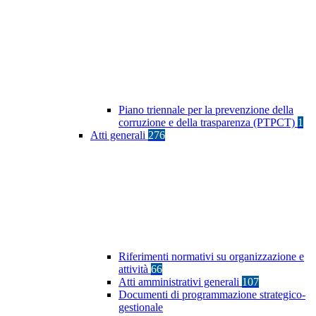
Piano triennale per la prevenzione della
corruzione e della trasparenza (PTPCT)
1
Atti generali
276
Riferimenti normativi su organizzazione e
attività
66
Atti amministrativi generali
107
Documenti di programmazione strategico-
gestionale