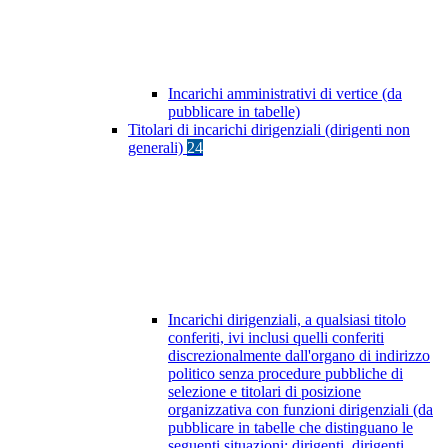
Incarichi amministrativi di vertice (da
pubblicare in tabelle)
Titolari di incarichi dirigenziali (dirigenti non
generali)
24
Incarichi dirigenziali, a qualsiasi titolo
conferiti, ivi inclusi quelli conferiti
discrezionalmente dall'organo di indirizzo
politico senza procedure pubbliche di
selezione e titolari di posizione
organizzativa con funzioni dirigenziali (da
pubblicare in tabelle che distinguano le
seguenti situazioni: dirigenti, dirigenti