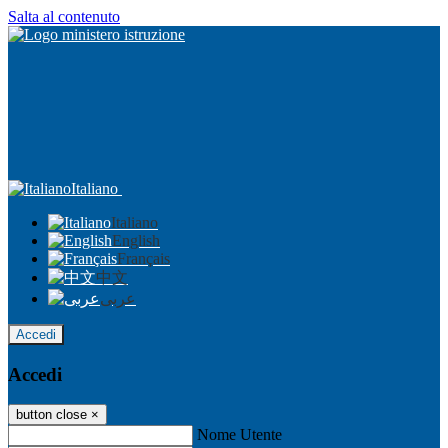
Salta al contenuto
Italiano
Italiano
English
Français
中文
عربى
Accedi
Accedi
button close
×
Nome Utente