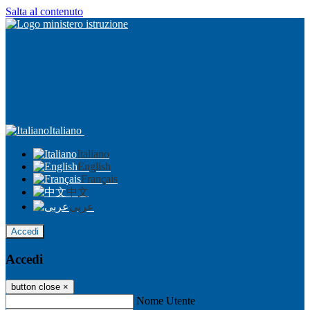
Salta al contenuto
Italiano
Italiano
English
Français
中文
عربى
Accedi
Accedi
button close
×
Nome Utente