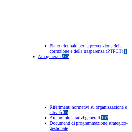
Piano triennale per la prevenzione della
corruzione e della trasparenza (PTPCT)
1
Atti generali
276
Riferimenti normativi su organizzazione e
attività
66
Atti amministrativi generali
107
Documenti di programmazione strategico-
gestionale