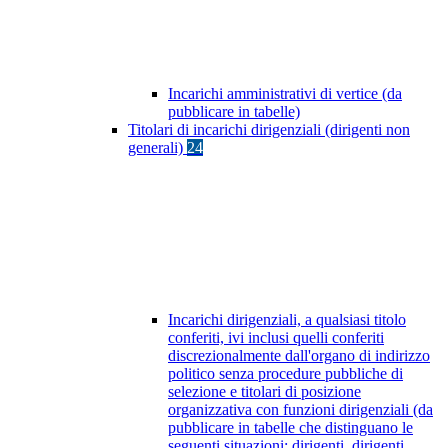
Incarichi amministrativi di vertice (da
pubblicare in tabelle)
Titolari di incarichi dirigenziali (dirigenti non
generali)
24
Incarichi dirigenziali, a qualsiasi titolo
conferiti, ivi inclusi quelli conferiti
discrezionalmente dall'organo di indirizzo
politico senza procedure pubbliche di
selezione e titolari di posizione
organizzativa con funzioni dirigenziali (da
pubblicare in tabelle che distinguano le
seguenti situazioni: dirigenti, dirigenti