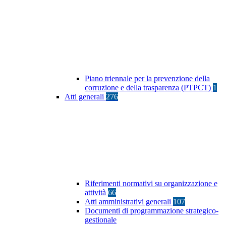
Piano triennale per la prevenzione della
corruzione e della trasparenza (PTPCT)
1
Atti generali
276
Riferimenti normativi su organizzazione e
attività
66
Atti amministrativi generali
107
Documenti di programmazione strategico-
gestionale