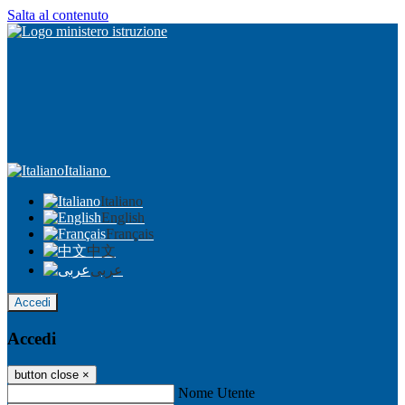
Salta al contenuto
Italiano
Italiano
English
Français
中文
عربى
Accedi
Accedi
button close
×
Nome Utente