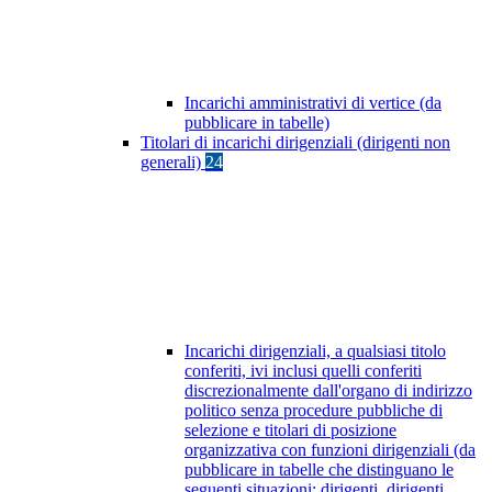
Incarichi amministrativi di vertice (da
pubblicare in tabelle)
Titolari di incarichi dirigenziali (dirigenti non
generali)
24
Incarichi dirigenziali, a qualsiasi titolo
conferiti, ivi inclusi quelli conferiti
discrezionalmente dall'organo di indirizzo
politico senza procedure pubbliche di
selezione e titolari di posizione
organizzativa con funzioni dirigenziali (da
pubblicare in tabelle che distinguano le
seguenti situazioni: dirigenti, dirigenti