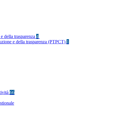
 e della trasparenza
4
rruzione e della trasparenza (PTPCT)
1
tività
66
stionale