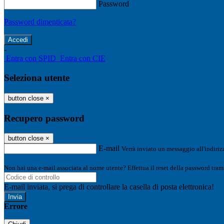
Password
Password dimenticata?
-
Entra con SPID
Entra con CIE
Seleziona utente
button close
×
Recupero password
button close
×
E-mail
Verrà inviato un messaggio all'indirizz
Non hai una e-mail associata al nome utente? Effettua il reset della password tram
E-mail inviata, si prega di controllare la casella di posta elettronica!
Errore