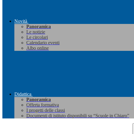
Novità
Panoramica
Le notizie
Le circolari
Calendario eventi
Albo online
Didattica
Panoramica
Offerta formativa
I progetti delle classi
Documenti di istituto disponibili su “Scuole in Chiaro”