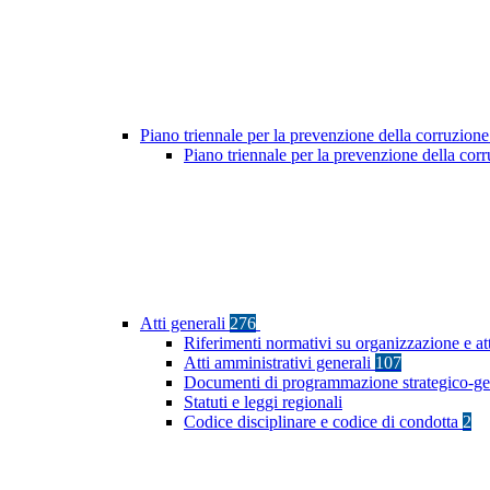
Piano triennale per la prevenzione della corruzione
Piano triennale per la prevenzione della co
Atti generali
276
Riferimenti normativi su organizzazione e at
Atti amministrativi generali
107
Documenti di programmazione strategico-ge
Statuti e leggi regionali
Codice disciplinare e codice di condotta
2