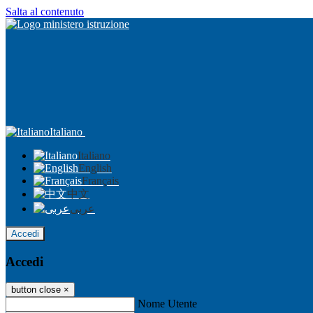
Salta al contenuto
Italiano
Italiano
English
Français
中文
عربى
Accedi
Accedi
button close
×
Nome Utente