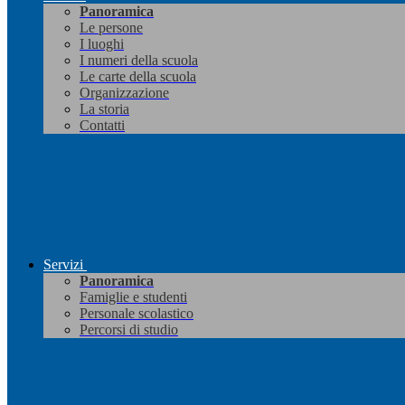
Panoramica
Le persone
I luoghi
I numeri della scuola
Le carte della scuola
Organizzazione
La storia
Contatti
Servizi
Panoramica
Famiglie e studenti
Personale scolastico
Percorsi di studio