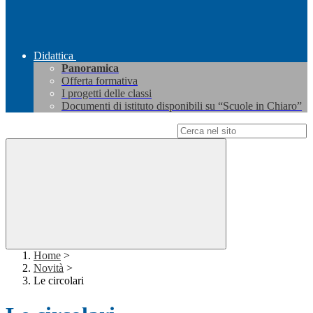
Didattica
Panoramica
Offerta formativa
I progetti delle classi
Documenti di istituto disponibili su “Scuole in Chiaro”
Campo di ricerca per le pagine del sito
Home
>
Novità
>
Le circolari