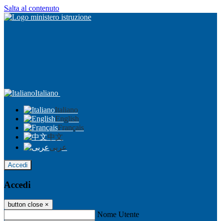
Salta al contenuto
Italiano
Italiano
English
Français
中文
عربى
Accedi
Accedi
button close
×
Nome Utente