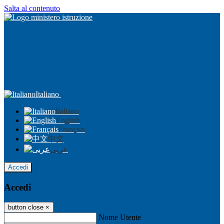
Salta al contenuto
Italiano
Italiano
English
Français
中文
عربى
Accedi
Accedi
button close
×
Nome Utente