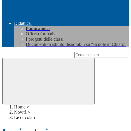
Didattica
Panoramica
Offerta formativa
I progetti delle classi
Documenti di istituto disponibili su “Scuole in Chiaro”
Campo di ricerca per le pagine del sito
Home
>
Novità
>
Le circolari