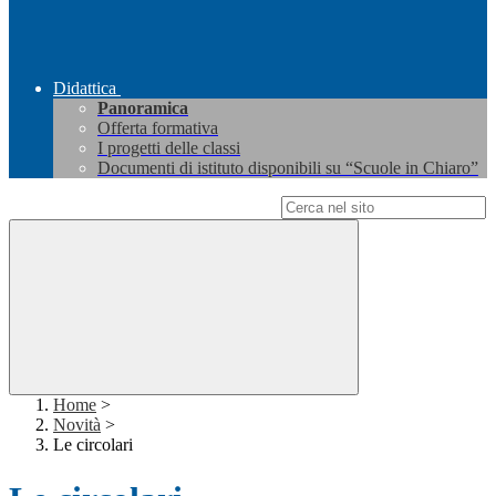
Didattica
Panoramica
Offerta formativa
I progetti delle classi
Documenti di istituto disponibili su “Scuole in Chiaro”
Campo di ricerca per le pagine del sito
Home
>
Novità
>
Le circolari