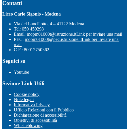
Contatti
Liceo Carlo Sigonio - Modena
Via del Lancillotto, 4 – 41122 Modena
Tel:
059 450298
Email:
mopm01000t@istruzione.it
Link per inviare una mail
PEC:
mopm01000t@pec.istruzione.it
Link per inviare una
mail
C.F.: 80012750362
Seguici su
Youtube
Sezione Link Utili
Cookie policy
Note legali
Informativa Privacy
Ufficio Relazioni con il Pubblico
Dichiarazione di accessibilità
Obiettivi di accessibilità
Whistleblowing