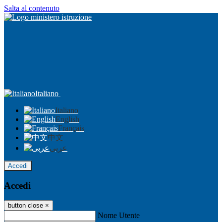
Salta al contenuto
Italiano
Italiano
English
Français
中文
عربى
Accedi
Accedi
button close
×
Nome Utente