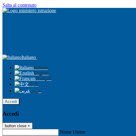
Salta al contenuto
Italiano
Italiano
English
Français
中文
عربى
Accedi
Accedi
button close
×
Nome Utente