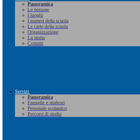
Panoramica
Le persone
I luoghi
I numeri della scuola
Le carte della scuola
Organizzazione
La storia
Contatti
Servizi
Panoramica
Famiglie e studenti
Personale scolastico
Percorsi di studio