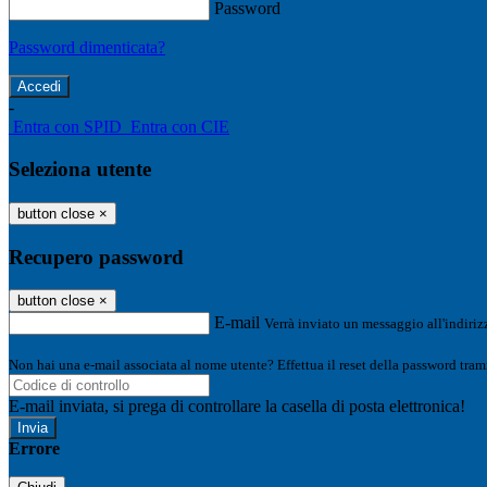
Password
Password dimenticata?
-
Entra con SPID
Entra con CIE
Seleziona utente
button close
×
Recupero password
button close
×
E-mail
Verrà inviato un messaggio all'indirizz
Non hai una e-mail associata al nome utente? Effettua il reset della password tram
E-mail inviata, si prega di controllare la casella di posta elettronica!
Errore