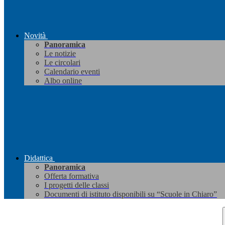
Novità
Panoramica
Le notizie
Le circolari
Calendario eventi
Albo online
Didattica
Panoramica
Offerta formativa
I progetti delle classi
Documenti di istituto disponibili su “Scuole in Chiaro”