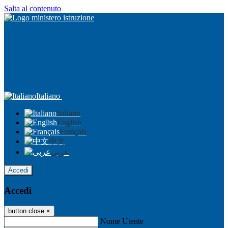
Salta al contenuto
Italiano
Italiano
English
Français
中文
عربى
Accedi
Accedi
button close
×
Nome Utente