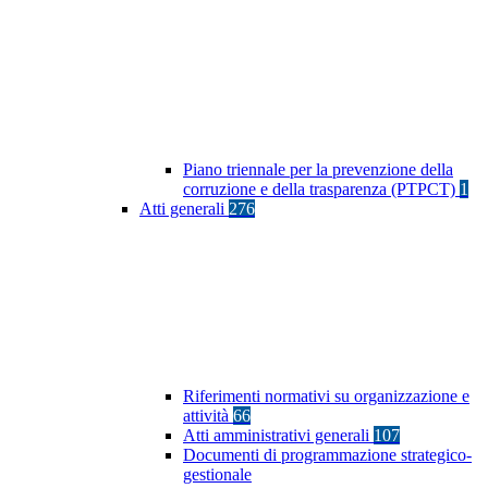
Piano triennale per la prevenzione della
corruzione e della trasparenza (PTPCT)
1
Atti generali
276
Riferimenti normativi su organizzazione e
attività
66
Atti amministrativi generali
107
Documenti di programmazione strategico-
gestionale