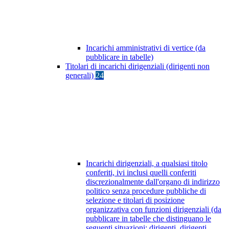
Incarichi amministrativi di vertice (da
pubblicare in tabelle)
Titolari di incarichi dirigenziali (dirigenti non
generali)
24
Incarichi dirigenziali, a qualsiasi titolo
conferiti, ivi inclusi quelli conferiti
discrezionalmente dall'organo di indirizzo
politico senza procedure pubbliche di
selezione e titolari di posizione
organizzativa con funzioni dirigenziali (da
pubblicare in tabelle che distinguano le
seguenti situazioni: dirigenti, dirigenti