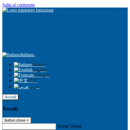
Salta al contenuto
Italiano
Italiano
English
Français
中文
عربى
Accedi
Accedi
button close
×
Nome Utente