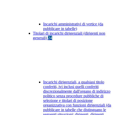
Incarichi amministrativi di vertice (da
pubblicare in tabelle)
Titolari di incarichi dirigenziali (dirigenti non
generali)
24
Incarichi dirigenziali, a qualsiasi titolo
conferiti, ivi inclusi quelli conferiti
discrezionalmente dall'organo di indirizzo
politico senza procedure pubbliche di
selezione e titolari di posizione
organizzativa con funzioni dirigenziali (da
pubblicare in tabelle che distinguano le
seguenti situazioni: dirigenti, dirigenti