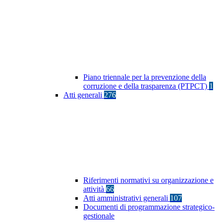
Piano triennale per la prevenzione della
corruzione e della trasparenza (PTPCT)
1
Atti generali
276
Riferimenti normativi su organizzazione e
attività
66
Atti amministrativi generali
107
Documenti di programmazione strategico-
gestionale