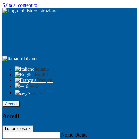
Salta al contenuto
Italiano
Italiano
English
Français
中文
عربى
Accedi
Accedi
button close
×
Nome Utente