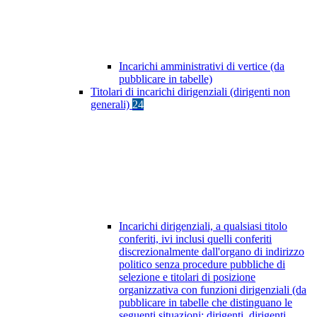
Incarichi amministrativi di vertice (da
pubblicare in tabelle)
Titolari di incarichi dirigenziali (dirigenti non
generali)
24
Incarichi dirigenziali, a qualsiasi titolo
conferiti, ivi inclusi quelli conferiti
discrezionalmente dall'organo di indirizzo
politico senza procedure pubbliche di
selezione e titolari di posizione
organizzativa con funzioni dirigenziali (da
pubblicare in tabelle che distinguano le
seguenti situazioni: dirigenti, dirigenti