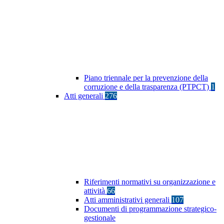
Piano triennale per la prevenzione della
corruzione e della trasparenza (PTPCT)
1
Atti generali
276
Riferimenti normativi su organizzazione e
attività
66
Atti amministrativi generali
107
Documenti di programmazione strategico-
gestionale